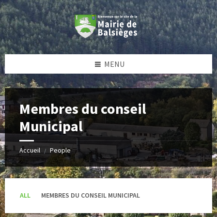
Skip
Skip
Skip
to
to
to
content
left
footer
sidebar
MENU
Membres du conseil
Municipal
Accueil
People
/
ALL
MEMBRES DU CONSEIL MUNICIPAL