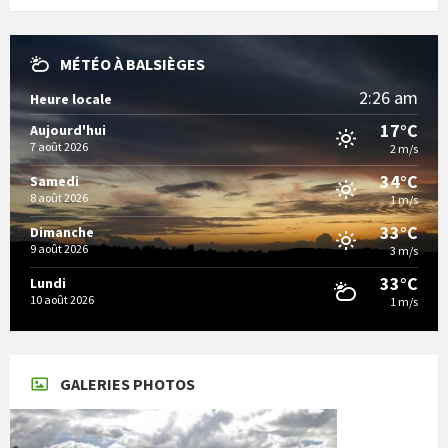
MÉTÉO À BALSIÈGES
2:26 am
Heure locale
17°C
Aujourd'hui
7 août 2026
2 m/s
34°C
Samedi
8 août 2026
1 m/s
33°C
Dimanche
9 août 2026
3 m/s
33°C
Lundi
10 août 2026
1 m/s
GALERIES PHOTOS