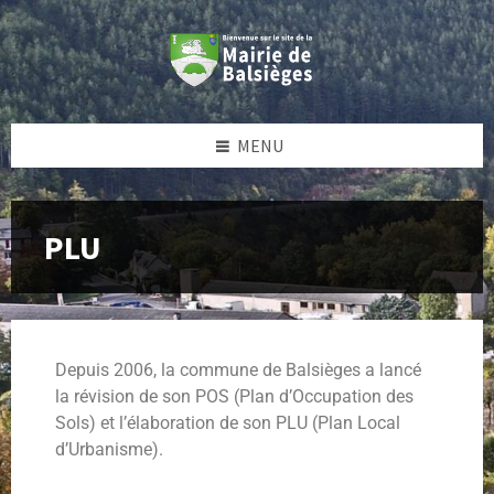
MENU
PLU
Depuis 2006, la commune de Balsièges a lancé
la révision de son POS (Plan d’Occupation des
Sols) et l’élaboration de son PLU (Plan Local
d’Urbanisme).