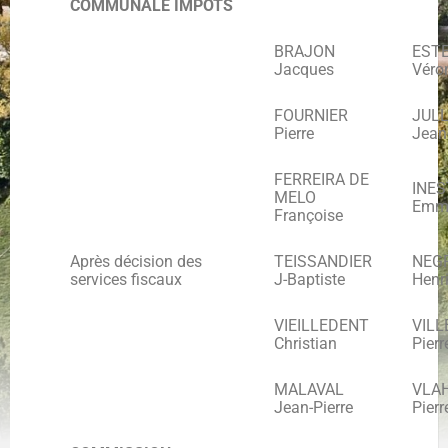
COMMUNALE IMPOTS
BRAJON
EST
Jacques
Véro
FOURNIER
JULL
Pierre
Jean
FERREIRA DE
INES
MELO
Emm
Françoise
Après décision des
TEISSANDIER
NEG
services fiscaux
J-Baptiste
Henr
VIEILLEDENT
VILL
Christian
Pierr
MALAVAL
VLA
Jean-Pierre
Pierr