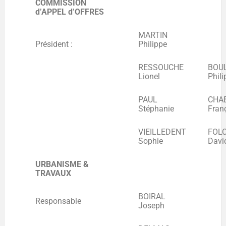
COMMISSION
d’APPEL d’OFFRES
MARTIN
Président :
Philippe
RESSOUCHE
BOU
Lionel
Phili
PAUL
CHA
Stéphanie
Fran
VIEILLEDENT
FOL
Sophie
Davi
URBANISME &
TRAVAUX
BOIRAL
Responsable
Joseph