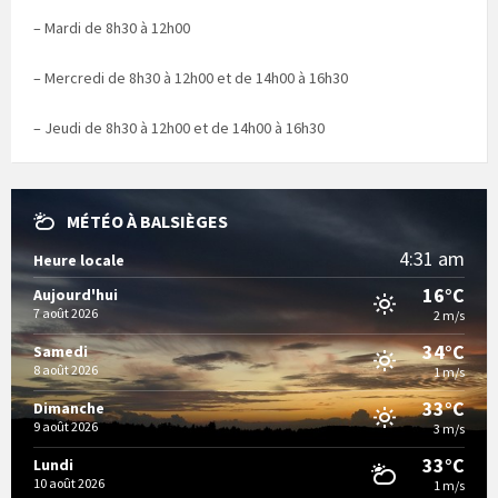
– Mardi de 8h30 à 12h00
– Mercredi de 8h30 à 12h00 et de 14h00 à 16h30
– Jeudi de 8h30 à 12h00 et de 14h00 à 16h30
MÉTÉO À BALSIÈGES
4:31 am
Heure locale
16°C
Aujourd'hui
7 août 2026
2 m/s
34°C
Samedi
8 août 2026
1 m/s
33°C
Dimanche
9 août 2026
3 m/s
33°C
Lundi
10 août 2026
1 m/s