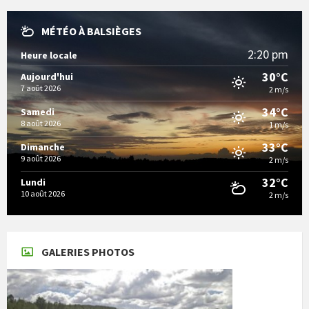
MÉTÉO À BALSIÈGES
2:20 pm
Heure locale
30°C
Aujourd'hui
7 août 2026
2 m/s
34°C
Samedi
8 août 2026
1 m/s
33°C
Dimanche
9 août 2026
2 m/s
32°C
Lundi
10 août 2026
2 m/s
GALERIES PHOTOS