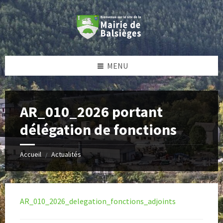
Skip
Skip
Skip
Skip
to
to
to
to
content
left
right
footer
sidebar
sidebar
MENU
AR_010_2026 portant
délégation de fonctions
Accueil
Actualités
/
AR_010_2026_delegation_fonctions_adjoints