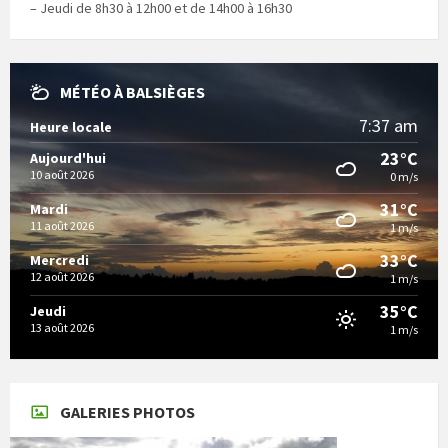
– Jeudi de 8h30 à 12h00 et de 14h00 à 16h30
MÉTÉO À BALSIÈGES
7:37 am
Heure locale
23°C
Aujourd'hui
10 août 2026
0 m/s
31°C
Mardi
11 août 2026
1 m/s
33°C
Mercredi
12 août 2026
1 m/s
35°C
Jeudi
13 août 2026
1 m/s
GALERIES PHOTOS