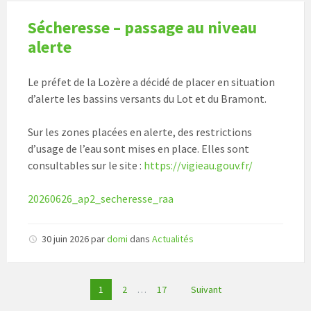
Sécheresse – passage au niveau
alerte
Le préfet de la Lozère a décidé de placer en situation
d’alerte les bassins versants du Lot et du Bramont.
Sur les zones placées en alerte, des restrictions
d’usage de l’eau sont mises en place. Elles sont
consultables sur le site :
https://vigieau.gouv.fr/
20260626_ap2_secheresse_raa
30 juin 2026
par
domi
dans
Actualités
Pagination
1
2
…
17
Suivant
des