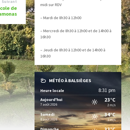
Suivant
midi sur RDV
cole de
amonas
– Mardi de 8h30 à 12h00
– Mercredi de 8h30 à 12h00 et de 14h00 à
16h30
– Jeudi de 8h30 à 12h00 et de 14h00 à
16h30
MÉTÉO À BALSIÈGES
8:31 pm
Heure locale
23°C
Aujourd'hui
7 août 2026
2 m/s
34°C
Samedi
8 août 2026
1 m/s
33°C
Dimanche