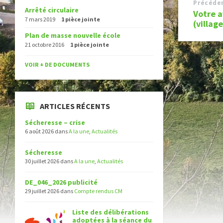
Précéde
Arrêté circulaire
Votre a
7 mars 2019
1 pièce jointe
(villa
Plan de masse nouvelle école
21 octobre 2016
1 pièce jointe
VOIR + DE DOCUMENTS
ARTICLES RÉCENTS
Sécheresse – crise
6 août 2026
dans
A la une
,
Actualités
Sécheresse
30 juillet 2026
dans
A la une
,
Actualités
DE_046_2026 publicité
29 juillet 2026
dans
Compte rendus CM
Liste des délibérations
adoptées à la séance du