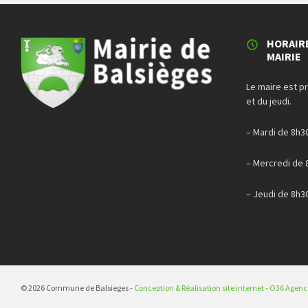
HORAIR
MAIRIE
Le maire est p
et du jeudi.
– Mardi de 8h3
– Mercredi de 
– Jeudi de 8h3
© 2026 Commune de Balsieges -
Conception & Réalisation site internet - O36 Agen