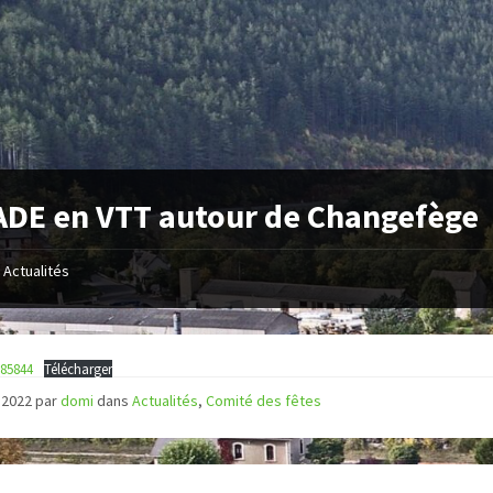
DE en VTT autour de Changefège
Actualités
085844
Télécharger
 2022
par
domi
dans
Actualités
,
Comité des fêtes