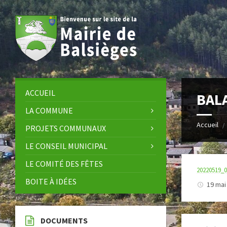
Skip
Skip
Skip
Skip
to
to
to
to
content
left
right
footer
sidebar
sidebar
ACCUEIL
BALA
LA COMMUNE
Accueil
/
PROJETS COMMUNAUX
LE CONSEIL MUNICIPAL
LE COMITÉ DES FÊTES
20220519_
BOITE À IDÉES
19 mai
DOCUMENTS