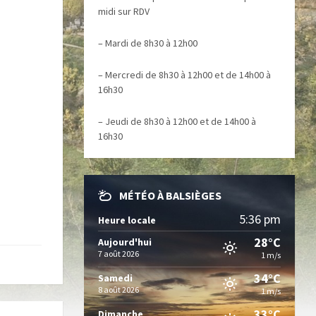
midi sur RDV
– Mardi de 8h30 à 12h00
– Mercredi de 8h30 à 12h00 et de 14h00 à
16h30
– Jeudi de 8h30 à 12h00 et de 14h00 à
16h30
MÉTÉO À BALSIÈGES
5:36 pm
Heure locale
28°C
Aujourd'hui
7 août 2026
1 m/s
34°C
Samedi
8 août 2026
1 m/s
33°C
Dimanche