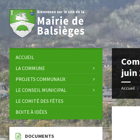
Skip
Skip
Skip
Skip
to
to
to
to
content
left
right
footer
sidebar
sidebar
ACCUEIL
Comp
LA COMMUNE
juin
PROJETS COMMUNAUX
Accueil
/
LE CONSEIL MUNICIPAL
LE COMITÉ DES FÊTES
BOITE À IDÉES
DOCUMENTS