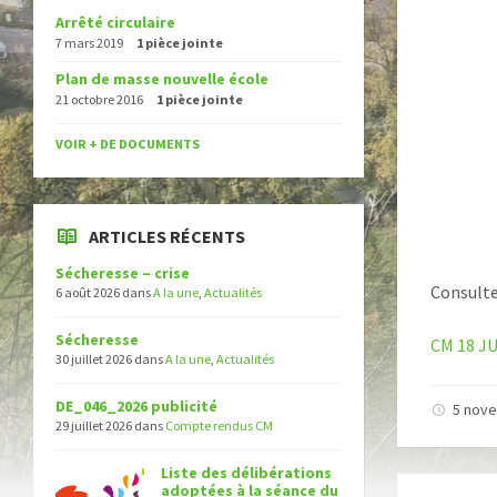
Arrêté circulaire
7 mars 2019
1 pièce jointe
Plan de masse nouvelle école
21 octobre 2016
1 pièce jointe
VOIR + DE DOCUMENTS
ARTICLES RÉCENTS
Sécheresse – crise
Consulte
6 août 2026
dans
A la une
,
Actualités
Sécheresse
CM 18 JU
30 juillet 2026
dans
A la une
,
Actualités
DE_046_2026 publicité
5 nov
29 juillet 2026
dans
Compte rendus CM
Liste des délibérations
adoptées à la séance du