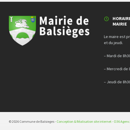
HORAIR
MAIRIE
Le maire est p
et du jeudi.
– Mardi de 8h3
– Mercredi de 
– Jeudi de 8h3
© 2026 Commune de Balsieges -
Conception & Réalisation site internet - O36 Agen