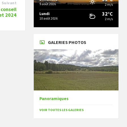
Suivant
9 août 2026
2 m/s
conseil
32°C
Lundi
let 2024
10 août 2026
2 m/s
GALERIES PHOTOS
Panoramiques
VOIR TOUTES LES GALERIES