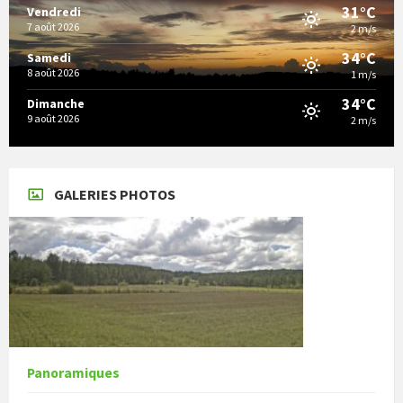
31°C
Vendredi
7 août 2026
2 m/s
34°C
Samedi
8 août 2026
1 m/s
34°C
Dimanche
9 août 2026
2 m/s
GALERIES PHOTOS
Panoramiques