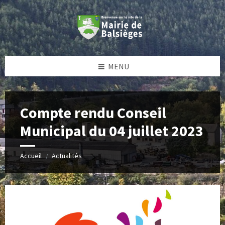
Skip
Skip
Skip
Skip
to
to
to
to
content
left
right
footer
sidebar
sidebar
MENU
Compte rendu Conseil
Municipal du 04 juillet 2023
Accueil
Actualités
/