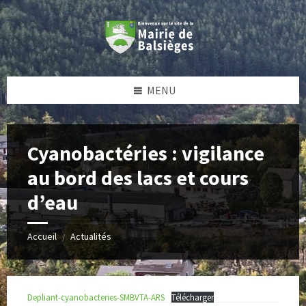
Skip
Skip
Skip
Skip
to
to
to
to
content
left
right
footer
sidebar
sidebar
MENU
Cyanobactéries : vigilance
au bord des lacs et cours
d’eau
Accueil
Actualités
/
Depliant-cyanobacteries-SMBVTA-ARS
Télécharger