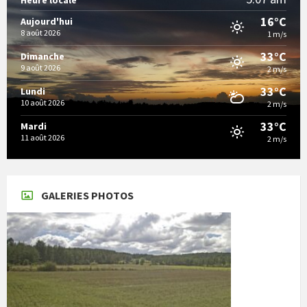
16°C
Aujourd'hui
8 août 2026
1 m/s
33°C
Dimanche
9 août 2026
2 m/s
33°C
Lundi
10 août 2026
2 m/s
33°C
Mardi
11 août 2026
2 m/s
GALERIES PHOTOS