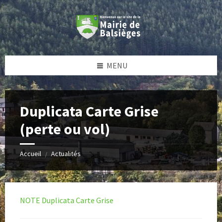
Skip
Skip
Skip
Skip
to
to
to
to
content
left
right
footer
sidebar
sidebar
MENU
Duplicata Carte Grise
(perte ou vol)
Accueil
Actualités
/
NOTE Duplicata Carte Grise