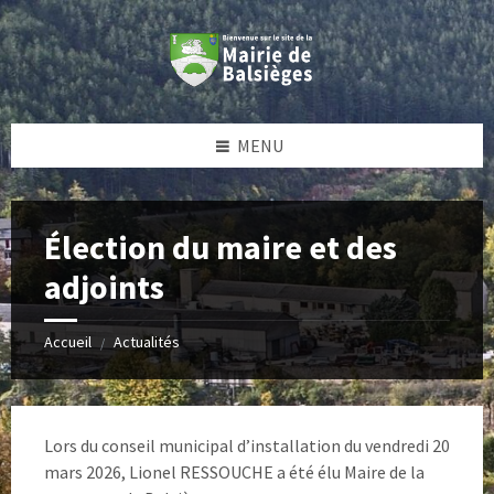
Skip
Skip
Skip
Skip
to
to
to
to
content
left
right
footer
sidebar
sidebar
MENU
Élection du maire et des
adjoints
Accueil
Actualités
/
Lors du conseil municipal d’installation du vendredi 20
mars 2026, Lionel RESSOUCHE a été élu Maire de la