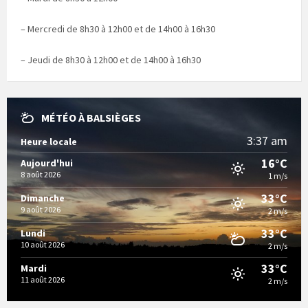
– Mercredi de 8h30 à 12h00 et de 14h00 à 16h30
– Jeudi de 8h30 à 12h00 et de 14h00 à 16h30
MÉTÉO À BALSIÈGES
3:37 am
Heure locale
16°C
Aujourd'hui
8 août 2026
1 m/s
33°C
Dimanche
9 août 2026
2 m/s
33°C
Lundi
10 août 2026
2 m/s
33°C
Mardi
11 août 2026
2 m/s