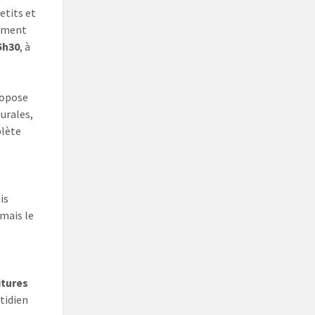
etits et
nement
15h30
, à
ropose
murales,
plète
is
 mais le
itures
tidien