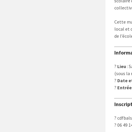
scolaire
collectiv
Cette ma
local et
de l’écol
Informa
?
Lieu
: 
(sous la
?
Date e
?
Entrée 
Inscrip
? cdfba
? 06 49 1