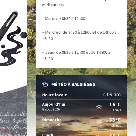
midi sur RDV
– Mardi de 8h30 à 12h00
– Mercredi de 8h30 à 12h00 et de 14h00 à
16h30
– Jeudi de 8h30 à 12h00 et de 14h00 à
16h30
MÉTÉO À BALSIÈGES
4:09 am
Heure locale
16°C
Aujourd'hui
8 août 2026
1 m/s
33°C
Dimanche
9 août 2026
2 m/s
33°C
Lundi