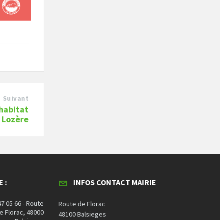
Suivant
habitat
 Lozère
 :
INFOS CONTACT MAIRIE
47 05 66 - Route
Route de Florac
e Florac, 48000
48100 Balsieges