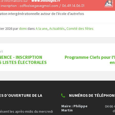
tion intergénérationnelle autour de l’école d’autrefois
vier 2026
par
domi
dans
A la une
,
Actualités
,
Comité des fêtes
nt
ENCE - INSCRIPTION
Programme Clefs pour l'
S LISTES ÉLECTORALES
en
ES D’OUVERTURE DE LA
NUMÉROS DE TÉLÉPHONE
Maire : Philippe
04 66 
Martin
d
résent les après-midis du mercredi