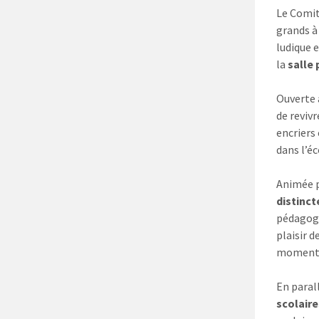
Le Comit
grands à
ludique e
la
salle 
Ouverte 
de revivr
encriers
dans l’éc
Animée 
distinct
pédagogi
plaisir 
moment c
En paral
scolair