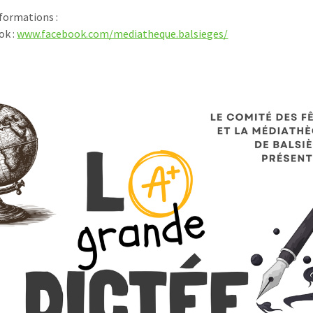
nformations :
ok :
www.facebook.com/mediatheque.balsieges/