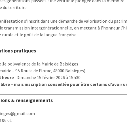
 des générations passées. Une véritable plongée dans la mémoire
e du territoire.
nifestation s’inscrit dans une démarche de valorisation du patri
 de transmission intergénérationnelle, en mettant à l’honneur l’hi
e rurale et le goût de la langue française.
tions pratiques
Salle polyvalente de la Mairie de Balsièges
 mairie – 95 Route de Florac, 48000 Balsièges)
t heure
: Dimanche 15 février 2026 à 15h30
libre – mais inscription conseillée pour être certains d’avoir 
tions & renseignements
lsieges@gmail.com
4 06 01