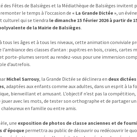
é des Fêtes de Balsièges et la Médiathèque de Balsièges invitent p
 remonter le temps à l’occasion de
« La Grande Dictée »
, un évé
t culturel qui se tiendra
le dimanche 15 février 2026 à partir de 
polyvalente de la Mairie de Balsièges
.
à tous les âges et à tous les niveaux, cette animation conviviale p
e l’ambiance des classes d’antan : pupitres en bois, craies, cartes 
 et porte-plumes seront au rendez-vous pour une immersion com
ole d’autrefois.
par
Michel Sarrouy
, la Grande Dictée se déclinera en
deux dictées
es
, adaptées aux enfants comme aux adultes, dans un esprit à la fo
que, bienveillant et amusant. L’objectif n’est pas la compétition,
de jouer avec les mots, de tester son orthographe et de partager un
haleureux en famille ou entre amis.
lèle, une
exposition de photos de classe anciennes et de fourn
es d’époque
permettra au public de découvrir ou redécouvrir le quo