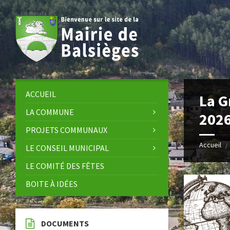
Skip
Skip
Skip
Skip
to
to
to
to
content
left
right
footer
sidebar
sidebar
ACCUEIL
La G
LA COMMUNE
202
PROJETS COMMUNAUX
Accueil
/
LE CONSEIL MUNICIPAL
LE COMITÉ DES FÊTES
BOITE À IDÉES
DOCUMENTS