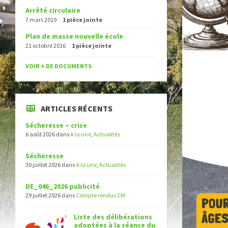
Arrêté circulaire
7 mars 2019
1 pièce jointe
Plan de masse nouvelle école
21 octobre 2016
1 pièce jointe
VOIR + DE DOCUMENTS
ARTICLES RÉCENTS
Sécheresse – crise
6 août 2026
dans
A la une
,
Actualités
Sécheresse
30 juillet 2026
dans
A la une
,
Actualités
DE_046_2026 publicité
29 juillet 2026
dans
Compte rendus CM
Liste des délibérations
adoptées à la séance du