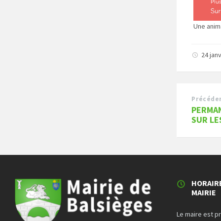
Une anima
24 jan
Précéde
PERMAN
SUR LE
HORAIR
MAIRIE
Le maire est p