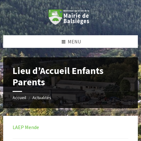
Skip
Skip
Skip
Skip
to
to
to
to
content
left
right
footer
sidebar
sidebar
MENU
Lieu d’Accueil Enfants
Parents
Accueil
Actualités
/
LAEP Mende