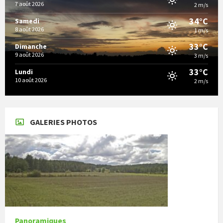
7 août 2026
2 m/s
34°C
Samedi
8 août 2026
1 m/s
33°C
Dimanche
9 août 2026
3 m/s
33°C
Lundi
10 août 2026
2 m/s
GALERIES PHOTOS
Panoramiques