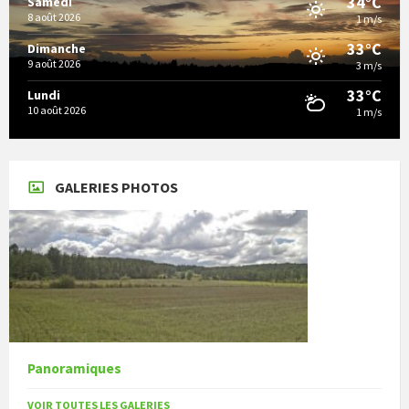
34°C
Samedi
8 août 2026
1 m/s
33°C
Dimanche
9 août 2026
3 m/s
33°C
Lundi
10 août 2026
1 m/s
GALERIES PHOTOS
Panoramiques
VOIR TOUTES LES GALERIES