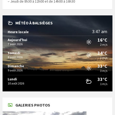
– Jeudi de 8h30 à 12h00 et de 14h00 à 16h30
MÉTÉO À BALSIÈGES
3:47 am
Heure locale
16°C
Aujourd'hui
7 août 2026
2 m/s
34°C
Samedi
8 août 2026
1 m/s
33°C
Dimanche
9 août 2026
3 m/s
33°C
Lundi
10 août 2026
1 m/s
GALERIES PHOTOS