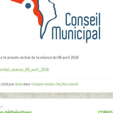
z le procès verbal de la séance du 08 avril 2026
verbal_seance_08_avril_2026
il 2026
par
domi
dans
Compte rendus CM
,
Non classé
nt
es délibérations
CONVO