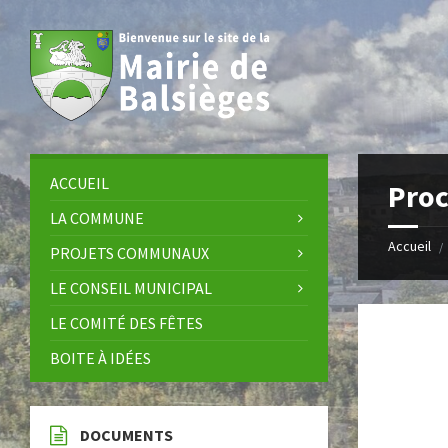
Skip
Skip
Skip
Skip
to
to
to
to
content
left
right
footer
sidebar
sidebar
ACCUEIL
Proc
LA COMMUNE
Accueil
/
PROJETS COMMUNAUX
LE CONSEIL MUNICIPAL
LE COMITÉ DES FÊTES
BOITE À IDÉES
DOCUMENTS