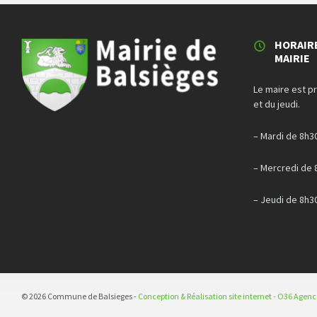
HORAIR
MAIRIE
Le maire est p
et du jeudi.
– Mardi de 8h3
– Mercredi de 
– Jeudi de 8h3
© 2026 Commune de Balsieges -
Conception & Réalisation site internet - O36 Agen