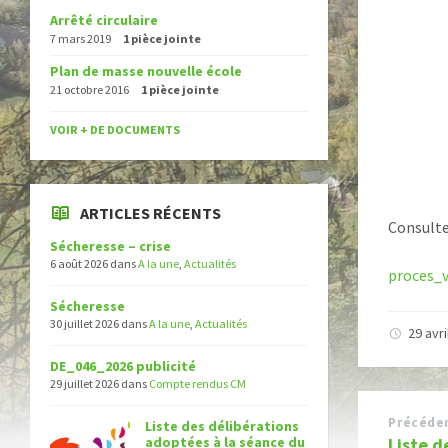
Arrêté circulaire
7 mars 2019
1 pièce jointe
Plan de masse nouvelle école
21 octobre 2016
1 pièce jointe
VOIR + DE DOCUMENTS
ARTICLES RÉCENTS
Consulte
Sécheresse – crise
6 août 2026
dans
A la une
,
Actualités
proces_
Sécheresse
30 juillet 2026
dans
A la une
,
Actualités
29 avr
DE_046_2026 publicité
29 juillet 2026
dans
Compte rendus CM
Précéde
Liste des délibérations
adoptées à la séance du
Liste d