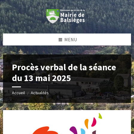
Skip
Skip
Skip
Skip
to
to
to
to
content
left
right
footer
sidebar
sidebar
MENU
Procès verbal de la séance
du 13 mai 2025
Accueil
Actualités
/