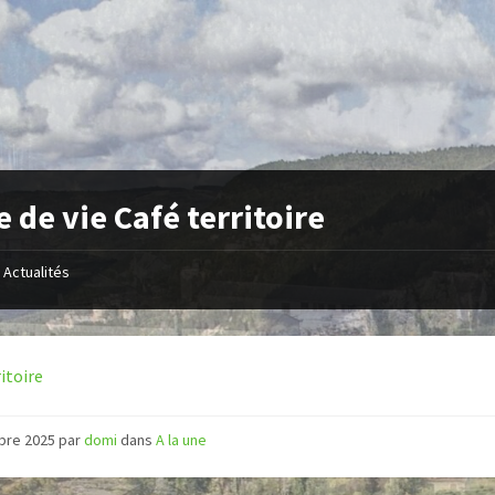
e de vie Café territoire
Actualités
itoire
obre 2025
par
domi
dans
A la une