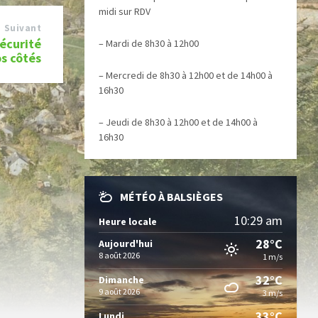
midi sur RDV
Suivant
écurité
– Mardi de 8h30 à 12h00
os côtés
– Mercredi de 8h30 à 12h00 et de 14h00 à
16h30
– Jeudi de 8h30 à 12h00 et de 14h00 à
16h30
MÉTÉO À BALSIÈGES
10:29 am
Heure locale
28°C
Aujourd'hui
8 août 2026
1 m/s
32°C
Dimanche
9 août 2026
3 m/s
33°C
Lundi