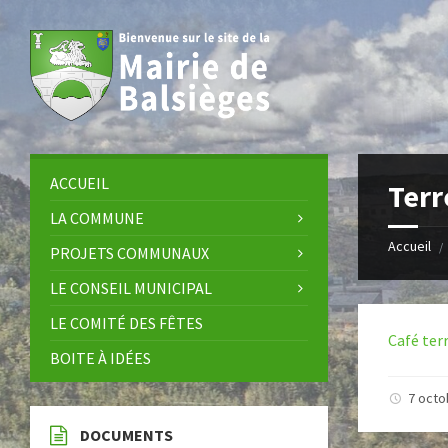
Skip
Skip
Skip
Skip
to
to
to
to
content
left
right
footer
sidebar
sidebar
ACCUEIL
Terr
LA COMMUNE
Accueil
/
PROJETS COMMUNAUX
LE CONSEIL MUNICIPAL
LE COMITÉ DES FÊTES
Café terr
BOITE À IDÉES
7 oct
DOCUMENTS