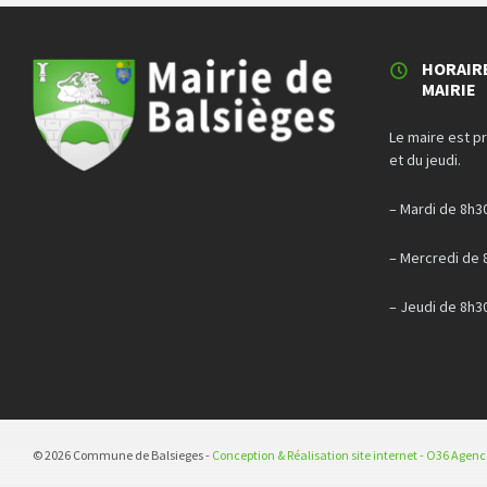
HORAIR
MAIRIE
Le maire est p
et du jeudi.
– Mardi de 8h3
– Mercredi de 
– Jeudi de 8h3
© 2026 Commune de Balsieges -
Conception & Réalisation site internet - O36 Agen