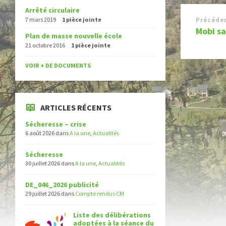
Arrêté circulaire
7 mars 2019
1 pièce jointe
Précéde
Mobi s
Plan de masse nouvelle école
21 octobre 2016
1 pièce jointe
VOIR + DE DOCUMENTS
ARTICLES RÉCENTS
Sécheresse – crise
6 août 2026
dans
A la une
,
Actualités
Sécheresse
30 juillet 2026
dans
A la une
,
Actualités
DE_046_2026 publicité
29 juillet 2026
dans
Compte rendus CM
Liste des délibérations
adoptées à la séance du