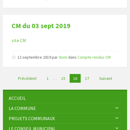
CM du 03 sept 2019
site CM
12 septembre 2019
par
domi
dans
Compte rendus CM
Pagination
Précédent
1
…
15
16
17
Suivant
des
publications
ACCUEIL
LA COMMUNE
PROJETS COMMUNAUX
LE CONSEIL MUNICIPAL