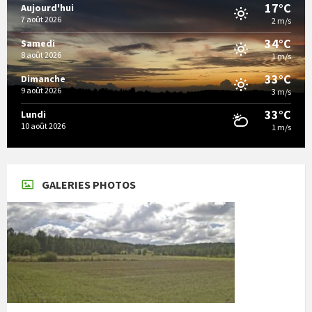
17°C
Aujourd'hui
7 août 2026
2 m/s
34°C
Samedi
8 août 2026
1 m/s
33°C
Dimanche
9 août 2026
3 m/s
33°C
Lundi
10 août 2026
1 m/s
GALERIES PHOTOS