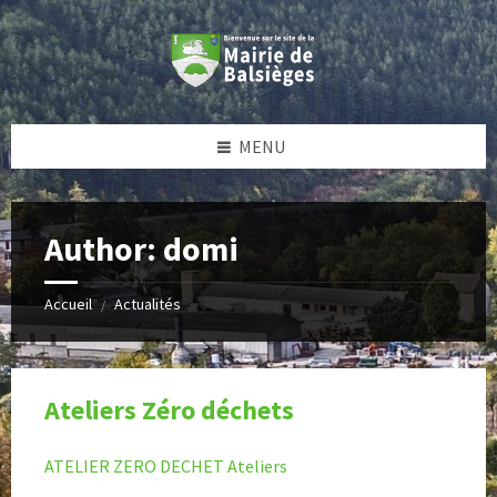
Skip
Skip
Skip
Skip
to
to
to
to
content
left
right
footer
sidebar
sidebar
MENU
Author: domi
Accueil
Actualités
/
Ateliers Zéro déchets
ATELIER ZERO DECHET
Ateliers