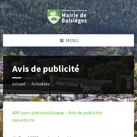
Skip
Skip
Skip
Skip
to
to
to
to
content
left
right
footer
sidebar
sidebar
MENU
Avis de publicité
Accueil
Actualités
/
AMI parc photovoltaïque – Avis de publicité-
sauveterre