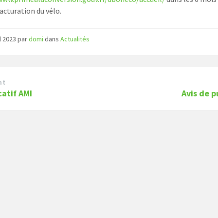
facturation du vélo.
il 2023
par
domi
dans
Actualités
nt
catif AMI
Avis de p