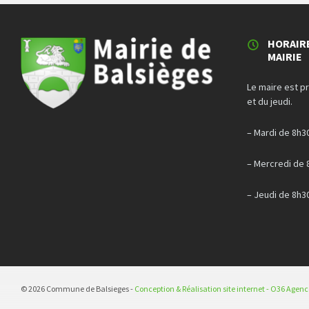
HORAIR
MAIRIE
Le maire est p
et du jeudi.
– Mardi de 8h3
– Mercredi de 
– Jeudi de 8h3
© 2026 Commune de Balsieges -
Conception & Réalisation site internet - O36 Agen