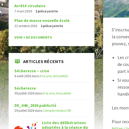
Arrêté circulaire
7 mars 2019
1 pièce jointe
Plan de masse nouvelle école
21 octobre 2016
1 pièce jointe
S’inscri
la conver
VOIR + DE DOCUMENTS
pouvez, s
Les cr
ARTICLES RÉCENTS
de co
part i
Sécheresse – crise
6 août 2026
dans
A la une
,
Actualités
Si vou
resso
Sécheresse
handic
30 juillet 2026
dans
A la une
,
Actualités
DE_046_2026 publicité
Les mont
29 juillet 2026
dans
Compte rendus CM
Pour rec
Liste des délibérations
adoptées à la séance du
https://