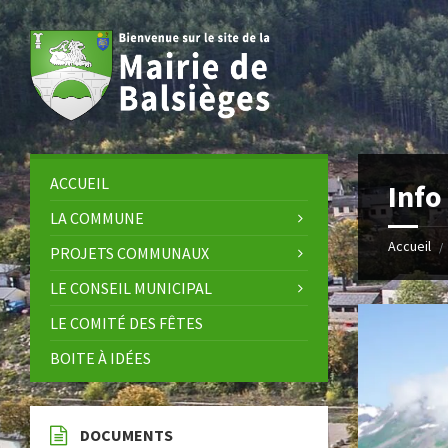
Skip
Skip
Skip
Skip
to
to
to
to
content
left
right
footer
sidebar
sidebar
ACCUEIL
Info
LA COMMUNE
Accueil
/
PROJETS COMMUNAUX
LE CONSEIL MUNICIPAL
LE COMITÉ DES FÊTES
BOITE À IDÉES
DOCUMENTS