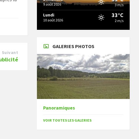
9 août 2026
3 m/s
33°C
Lundi
10 août 2026
2 m/s
GALERIES PHOTOS
Suivant
ublicité
Panoramiques
VOIR TOUTES LES GALERIES