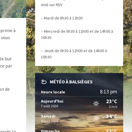
midi sur RDV
– Mardi de 8h30 à 12h00
a prime à
– Mercredi de 8h30 à 12h00 et de 14h00 à
, vous
16h30
– Jeudi de 8h30 à 12h00 et de 14h00 à
16h30
 le but
nce par
MÉTÉO À BALSIÈGES
ion de
8:13 pm
Heure locale
23°C
Aujourd'hui
7 août 2026
2 m/s
34°C
Samedi
8 août 2026
1 m/s
33°C
 après la
Dimanche