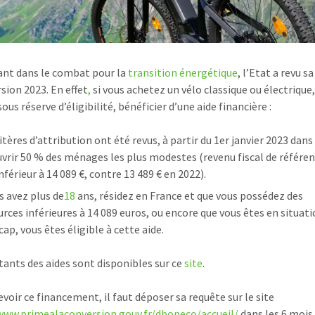
vant dans le combat pour la
transition énergétique
, l’Etat a revu s
sion 2023. En effet
,
si vous achetez un vélo classique ou électrique
ous réserve d’éligibilité, bénéficier d’une aide financière :
itères d’attribution ont été revus, à partir du 1er janvier 2023 dans
uvrir 50 % des ménages les plus modestes (revenu fiscal de référe
nférieur à 14 089 €, contre 13 489 € en 2022).
s avez plus de
18
ans, résidez en France et que vous possédez des
urces inférieures à 14 089 euros, ou encore que vous êtes en situat
ap, vous êtes éligible à cette aide.
ants des aides sont disponibles sur ce
site
.
evoir ce financement, il faut déposer sa requête sur le site
www.primealaconversion.gouv.fr/dboneco/accueil/
dans les 6 mois