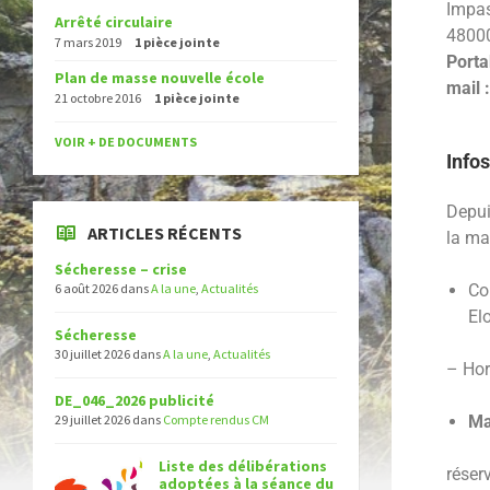
Impas
Arrêté circulaire
48000
7 mars 2019
1 pièce jointe
Porta
Plan de masse nouvelle école
mail 
21 octobre 2016
1 pièce jointe
VOIR + DE DOCUMENTS
Infos
Depui
ARTICLES RÉCENTS
la ma
Sécheresse – crise
6 août 2026
dans
A la une
,
Actualités
Co
El
Sécheresse
30 juillet 2026
dans
A la une
,
Actualités
– Hor
DE_046_2026 publicité
29 juillet 2026
dans
Compte rendus CM
Ma
Liste des délibérations
réser
adoptées à la séance du