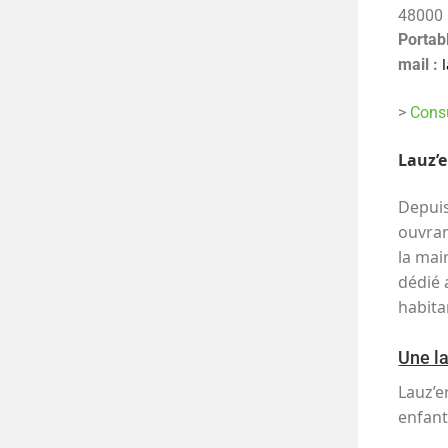
48000 
Portab
mail :
>
Consu
Lauz’e
Depuis
ouvran
la mai
dédié 
habita
Une l
Lauz’e
enfant