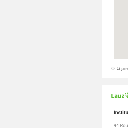
23 jan
Lauz’
Instit
94 Rou