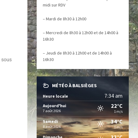
midi sur RDV
– Mardi de 8h30 à 12h00
– Mercredi de 8h30 à 12h00 et de 14h00 à
16h30
– Jeudi de 8h30 à 12h00 et de 14h00 à
s sous
16h30
MÉTÉO À BALSIÈGES
7:34 am
Heure locale
22°C
Aujourd'hui
7 août 2026
1 m/s
34°C
Samedi
8 août 2026
1 m/s
33°C
Dimanche