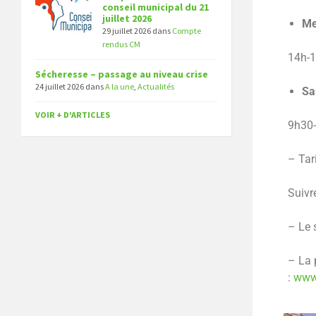
conseil municipal du 21
juillet 2026
Me
29 juillet 2026
dans
Compte
rendus CM
14h-1
Sécheresse – passage au niveau crise
24 juillet 2026
dans
A la une
,
Actualités
Sa
VOIR + D'ARTICLES
9h30-
– Tar
Suivr
– Le 
– La 
:
www