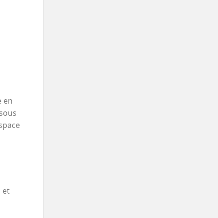
e en
 sous
espace
 et