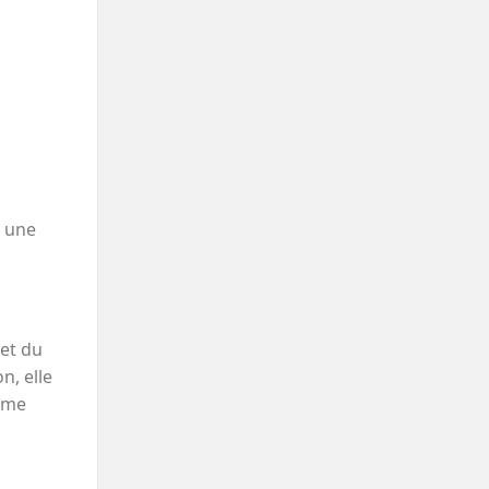
c une
 et du
n, elle
même