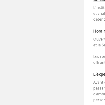
L’inst
et cha
détent
Horair
Ouvert
et le 
Les re
offran
L’expe
Avant 
passa
d’amb
person