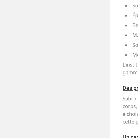
So
Ép
Be
Ma
So
M
L’inst
gamme
Des pr
Sabrin
corps,
a choi
cette 
Un cad