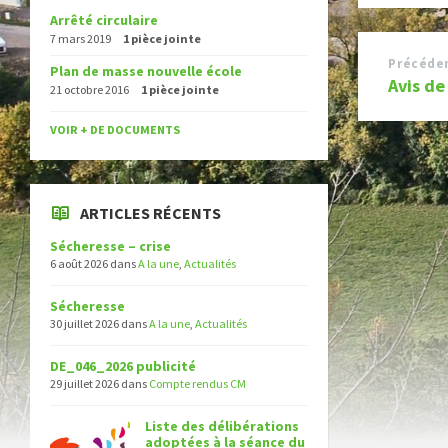
Arrêté circulaire
7 mars 2019
1 pièce jointe
Précéde
Plan de masse nouvelle école
Avis de
21 octobre 2016
1 pièce jointe
VOIR + DE DOCUMENTS
ARTICLES RÉCENTS
Sécheresse – crise
6 août 2026
dans
A la une
,
Actualités
Sécheresse
30 juillet 2026
dans
A la une
,
Actualités
DE_046_2026 publicité
29 juillet 2026
dans
Compte rendus CM
Liste des délibérations
adoptées à la séance du