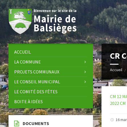
Skip
Skip
Skip
Skip
to
to
to
to
content
left
right
footer
sidebar
sidebar
ACCUEIL
CR C
LA COMMUNE
Accueil
/
PROJETS COMMUNAUX
LE CONSEIL MUNICIPAL
LE COMITÉ DES FÊTES
CM 12 MA
BOITE À IDÉES
2022
CM 
16 ma
DOCUMENTS