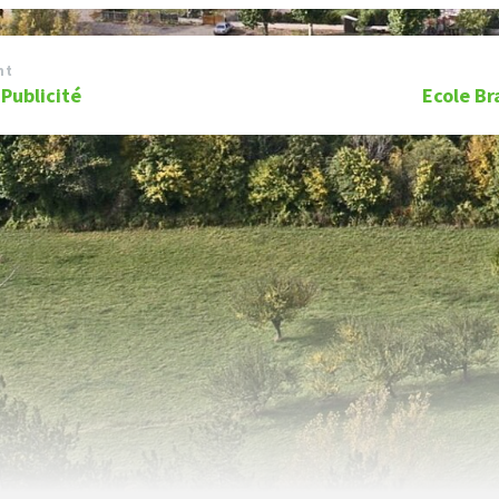
nt
 Publicité
Ecole B