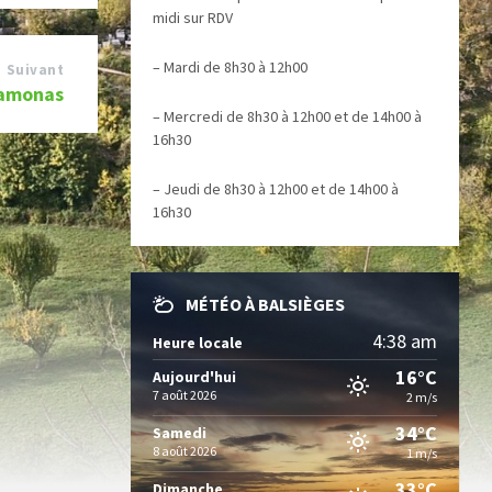
midi sur RDV
– Mardi de 8h30 à 12h00
Suivant
ramonas
– Mercredi de 8h30 à 12h00 et de 14h00 à
16h30
– Jeudi de 8h30 à 12h00 et de 14h00 à
16h30
MÉTÉO À BALSIÈGES
4:38 am
Heure locale
16°C
Aujourd'hui
7 août 2026
2 m/s
34°C
Samedi
8 août 2026
1 m/s
33°C
Dimanche