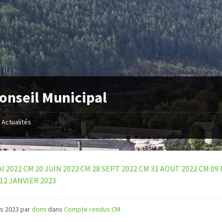
onseil Municipal
Actualités
I 2022
CM 20 JUIN 2022
CM 28 SEPT 2022
CM 31 AOUT 2022
CM 09
12 JANVIER 2023
rs 2023
par
domi
dans
Compte rendus CM