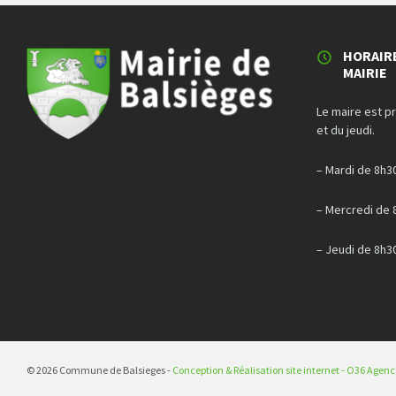
HORAIR
MAIRIE
Le maire est p
et du jeudi.
– Mardi de 8h3
– Mercredi de 
– Jeudi de 8h3
© 2026 Commune de Balsieges -
Conception & Réalisation site internet - O36 Agen