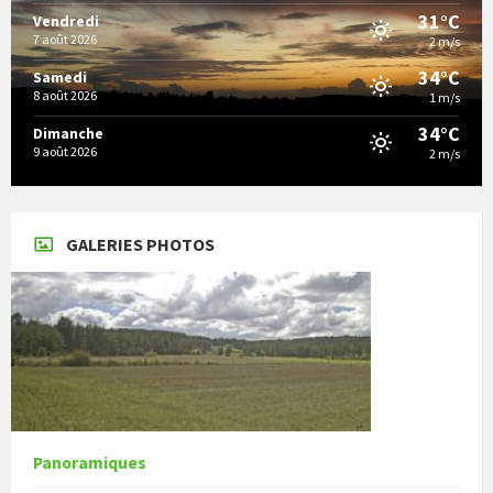
31°C
Vendredi
7 août 2026
2 m/s
34°C
Samedi
8 août 2026
1 m/s
34°C
Dimanche
9 août 2026
2 m/s
GALERIES PHOTOS
Panoramiques