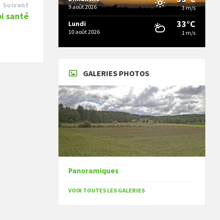
Suivant
9 août 2026
3 m/s
i santé
33°C
Lundi
10 août 2026
1 m/s
GALERIES PHOTOS
Panoramiques
VOIR TOUTES LES GALERIES