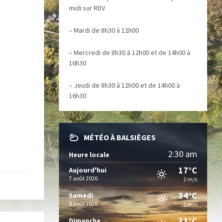
midi sur RDV
– Mardi de 8h30 à 12h00
– Mercredi de 8h30 à 12h00 et de 14h00 à
16h30
– Jeudi de 8h30 à 12h00 et de 14h00 à
16h30
MÉTÉO À BALSIÈGES
2:30 am
Heure locale
17°C
Aujourd'hui
7 août 2026
2 m/s
34°C
Samedi
8 août 2026
1 m/s
33°C
Dimanche