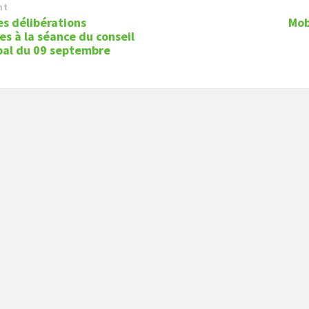
nt
es délibérations
Mob
s à la séance du conseil
pal du 09 septembre