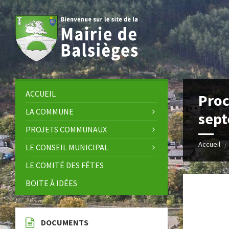
Skip
Skip
Skip
Skip
to
to
to
to
content
left
right
footer
sidebar
sidebar
ACCUEIL
Proc
LA COMMUNE
sep
PROJETS COMMUNAUX
Accueil
/
LE CONSEIL MUNICIPAL
LE COMITÉ DES FÊTES
BOITE À IDÉES
DOCUMENTS