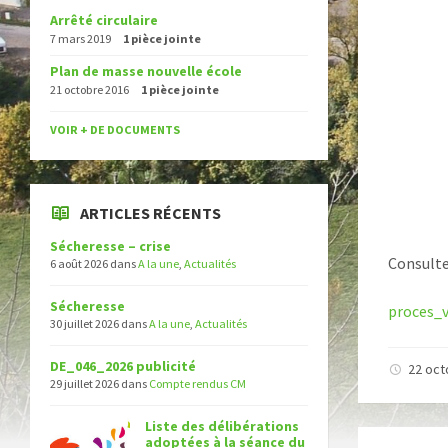
Arrêté circulaire
7 mars 2019
1 pièce jointe
Plan de masse nouvelle école
21 octobre 2016
1 pièce jointe
VOIR + DE DOCUMENTS
ARTICLES RÉCENTS
Sécheresse – crise
Consulte
6 août 2026
dans
A la une
,
Actualités
Sécheresse
proces_
30 juillet 2026
dans
A la une
,
Actualités
DE_046_2026 publicité
22 oc
29 juillet 2026
dans
Compte rendus CM
Liste des délibérations
adoptées à la séance du