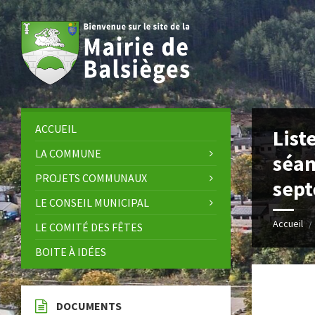
Skip
Skip
Skip
Skip
to
to
to
to
content
left
right
footer
sidebar
sidebar
ACCUEIL
List
LA COMMUNE
séan
PROJETS COMMUNAUX
sep
LE CONSEIL MUNICIPAL
Accueil
/
LE COMITÉ DES FÊTES
BOITE À IDÉES
DOCUMENTS