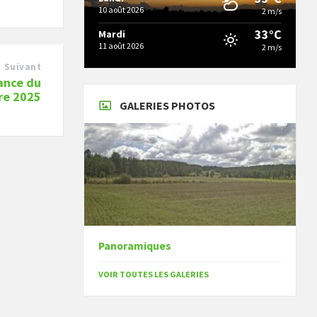
10 août 2026
2 m/s
33°C
Mardi
11 août 2026
2 m/s
Suivant
éance du
re 2025
GALERIES PHOTOS
Panoramiques
VOIR TOUTES LES GALERIES