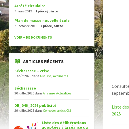
Arrêté circulaire
7 mars 2019
1 pièce jointe
Plan de masse nouvelle école
21 octobre 2016
1 pièce jointe
VOIR + DE DOCUMENTS
ARTICLES RÉCENTS
Sécheresse – crise
6 août 2026
dans
A la une
,
Actualités
Consulte
Sécheresse
septemb
30 juillet 2026
dans
A la une
,
Actualités
DE_046_2026 publicité
Liste de
29 juillet 2026
dans
Compte rendus CM
2025
Liste des délibérations
adoptées à la séance du