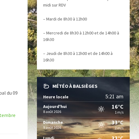
midi sur RDV
– Mardi de 8h30 à 12h00
– Mercredi de 8h30 à 12h00 et de 14h00 à
16h30
– Jeudi de 8h30 à 12h00 et de 14h00 à
16h30
MÉTÉO À BALSIÈGES
pal du 09
5:21 am
Heure locale
16°C
Aujourd'hui
8 août 2026
1 m/s
eptembre
33°C
Dimanche
9 août 2026
2 m/s
33°C
Lundi