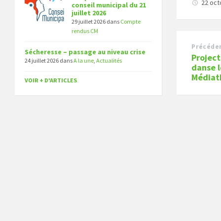
22 oc
conseil municipal du 21
juillet 2026
29 juillet 2026
dans
Compte
rendus CM
Précéde
Sécheresse – passage au niveau crise
Project
24 juillet 2026
dans
A la une
,
Actualités
danse l
Médiat
VOIR + D'ARTICLES