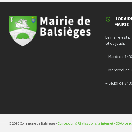
HORAIR
MAIRIE
Le maire est p
et du jeudi.
– Mardi de 8h3
– Mercredi de 
– Jeudi de 8h3
© 2026 Commune de Balsieges -
Conception & Réalisation site internet - O36 Agen