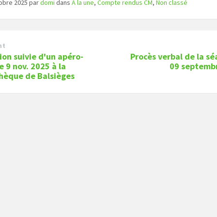
tobre 2025
par
domi
dans
A la une
,
Compte rendus CM
,
Non classé
nt
ion suivie d'un apéro-
Procès verbal de la s
e 9 nov. 2025 à la
09 septemb
hèque de Balsièges