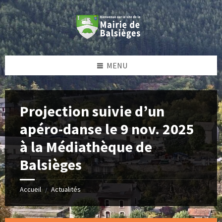
Skip
Skip
Skip
Skip
to
to
to
to
content
left
right
footer
sidebar
sidebar
MENU
Projection suivie d’un
apéro-danse le 9 nov. 2025
à la Médiathèque de
Balsièges
Accueil
Actualités
/