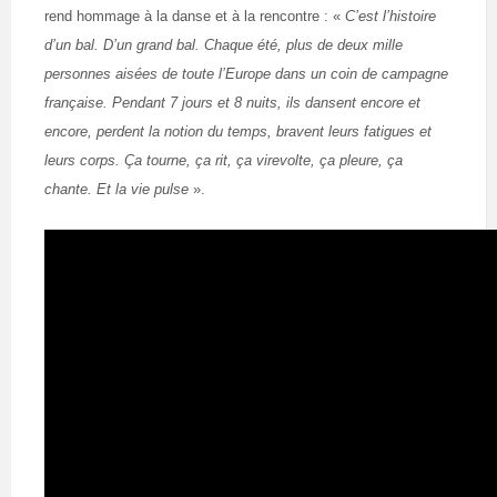
rend hommage à la danse et à la rencontre : «
C’est l’histoire
d’un bal. D’un grand bal. Chaque été, plus de deux mille
personnes aisées de toute l’Europe dans un coin de campagne
française. Pendant 7 jours et 8 nuits, ils dansent encore et
encore, perdent la notion du temps, bravent leurs fatigues et
leurs corps. Ça tourne, ça rit, ça virevolte, ça pleure, ça
chante. Et la vie pulse
».