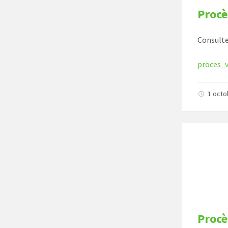
Procè
Consulte
proces_
1 oct
Procè