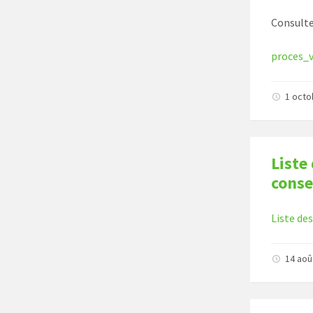
Consulte
proces_
1 oct
Liste
conse
Liste de
14 aoû