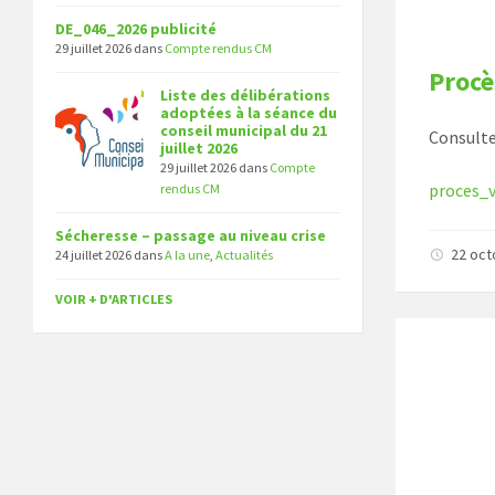
DE_046_2026 publicité
29 juillet 2026
dans
Compte rendus CM
Procè
Liste des délibérations
adoptées à la séance du
conseil municipal du 21
Consulte
juillet 2026
29 juillet 2026
dans
Compte
proces_
rendus CM
Sécheresse – passage au niveau crise
22 oc
24 juillet 2026
dans
A la une
,
Actualités
VOIR + D'ARTICLES