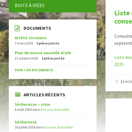
BOITE À IDÉES
Liste
conse
DOCUMENTS
Consulte
Arrêté circulaire
septemb
7 mars 2019
1 pièce jointe
Plan de masse nouvelle école
Liste de
21 octobre 2016
1 pièce jointe
2025
VOIR + DE DOCUMENTS
22 oc
ARTICLES RÉCENTS
Sécheresse – crise
6 août 2026
dans
A la une
,
Actualités
Sécheresse
30 juillet 2026
dans
A la une
,
Actualités