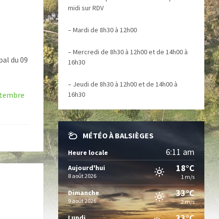
midi sur RDV
– Mardi de 8h30 à 12h00
– Mercredi de 8h30 à 12h00 et de 14h00 à
pal du 09
16h30
– Jeudi de 8h30 à 12h00 et de 14h00 à
eptembre
16h30
MÉTÉO À BALSIÈGES
6:11 am
Heure locale
18°C
Aujourd'hui
8 août 2026
1 m/s
33°C
Dimanche
9 août 2026
2 m/s
33°C
Lundi