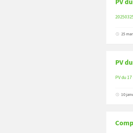
PV du
2025032
25 ma
PV du
PV du 17
10 jan
Comp