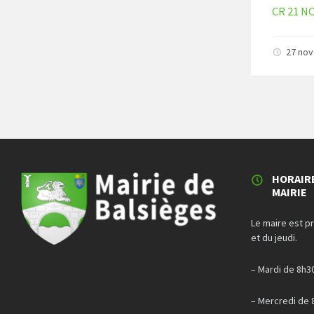
CR 21 N
27 no
Paginati
des
publicati
HORAIR
MAIRIE
Le maire est p
et du jeudi.
– Mardi de 8h3
– Mercredi de 