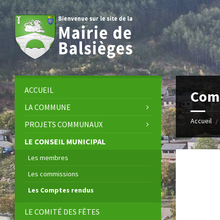
Skip
Skip
Skip
Skip
to
to
to
to
content
left
right
footer
sidebar
sidebar
ACCUEIL
Com
LA COMMUNE
Accueil
/
PROJETS COMMUNAUX
LE CONSEIL MUNICIPAL
Les membres
Les commissions
Les Comptes rendus
LE COMITÉ DES FÊTES