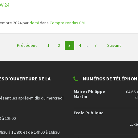
OV 24
vembre 2024
par
domi
dans
Compte rendus CM
on
Précédent
1
2
3
4
…
7
Suivant
ons
ES D’OUVERTURE DE LA
NUMÉROS DE TÉLÉPHONE
Maire : Philippe
04 66 
Martin
d
résent les après-midis du mercredi
Ecole Publique
0 à 12h00
Lux
8h30 à 12h00 et de 14h00 à 16h30